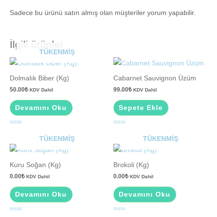
Sadece bu ürünü satın almış olan müşteriler yorum yapabilir.
İlgili ürünler
TÜKENMIŞ
Dolmalık Biber (Kg)
Cabarnet Sauvignon Üzüm
50.00
₺
99.00
₺
KDV Dahil
KDV Dahil
Devamını Oku
Sepete Ekle
5
5
üzerinden
üzerinden
TÜKENMIŞ
TÜKENMIŞ
0
0
oy
oy
aldı
aldı
Kuru Soğan (Kg)
Brokoli (Kg)
0.00
₺
0.00
₺
KDV Dahil
KDV Dahil
Devamını Oku
Devamını Oku
5
5