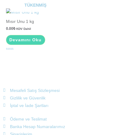
üzerinden
üzerinden
TÜKENMIŞ
0
0
oy
oy
aldı
aldı
Mısır Unu 1 kg
0.00
₺
KDV Dahil
Devamını Oku
5
üzerinden
0
oy
aldı
Mesafeli Satış Sözleşmesi
Gizlilik ve Güvenlik
İptal ve İade Şartları
Ödeme ve Teslimat
Banka Hesap Numaralarımız
Siparişlerim