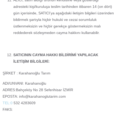
ALICI; satın aldığı ürünün kendisine veya gösterdiği
adresteki kişi/kuruluşa teslim tarihinden itibaren 14 (on dört)
gün içerisinde, SATICI’ya aşağıdaki iletişim bilgileri üzerinden
bildirmek şartıyla hiçbir hukuki ve cezai sorumluluk
üstlenmeksizin ve hiçbir gerekçe göstermeksizin malı
reddederek sözleşmeden cayma hakkını kullanabilir.
SATICININ CAYMA HAKKI BİLDİRİMİ YAPILACAK
İLETİŞİM BİLGİLERİ:
ŞİRKET : Karahanoğlu Tarım
ADI/UNVANI: Karahanoğlu
ADRES:Bahçeköy No 28 Seferihisar İZMİR
EPOSTA: info@karahanoglutarim.com
TEL:0
532 4283609
FAKS: