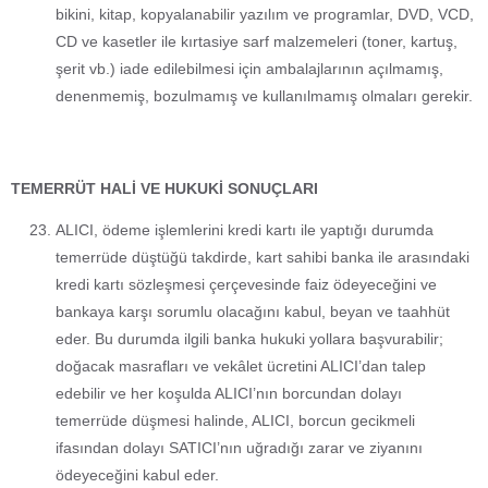
bikini, kitap, kopyalanabilir yazılım ve programlar, DVD, VCD,
CD ve kasetler ile kırtasiye sarf malzemeleri (toner, kartuş,
şerit vb.) iade edilebilmesi için ambalajlarının açılmamış,
denenmemiş, bozulmamış ve kullanılmamış olmaları gerekir.
TEMERRÜT HALİ VE HUKUKİ SONUÇLARI
ALICI, ödeme işlemlerini kredi kartı ile yaptığı durumda
temerrüde düştüğü takdirde, kart sahibi banka ile arasındaki
kredi kartı sözleşmesi çerçevesinde faiz ödeyeceğini ve
bankaya karşı sorumlu olacağını kabul, beyan ve taahhüt
eder. Bu durumda ilgili banka hukuki yollara başvurabilir;
doğacak masrafları ve vekâlet ücretini ALICI’dan talep
edebilir ve her koşulda ALICI’nın borcundan dolayı
temerrüde düşmesi halinde, ALICI, borcun gecikmeli
ifasından dolayı SATICI’nın uğradığı zarar ve ziyanını
ödeyeceğini kabul eder.