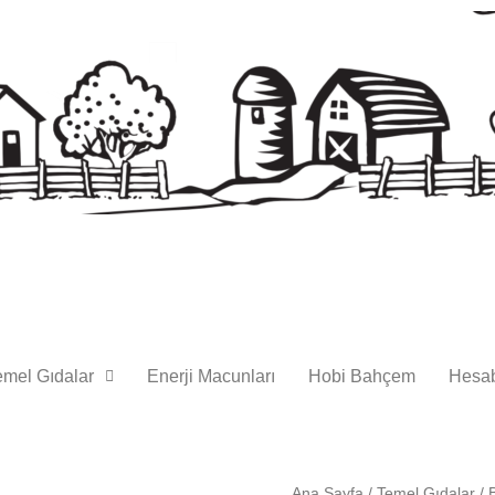
emel Gıdalar
Enerji Macunları
Hobi Bahçem
Hesa
Ana Sayfa
/
Temel Gıdalar
/
B