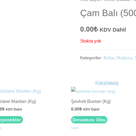
Çam Balı (50
0.00
₺
KDV Dahil
Stokta yok
Kategoriler:
Ballar
,
Mağaza
,
TÜKENMIŞ
tane Mantarı (Kg)
Şevketi Bostan (Kg)
0
₺
0.00
₺
KDV Dahil
KDV Dahil
eçenekler
Devamını Oku
5