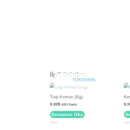
İlgili ürünler
TÜKENMIŞ
Turp Kırmızı (Kg)
Kes
0.00
₺
0.0
KDV Dahil
Devamını Oku
S
5
5