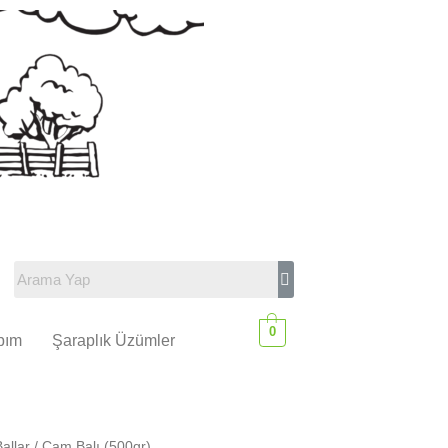
0
bım
Şaraplık Üzümler
allar
/ Çam Balı (500gr)