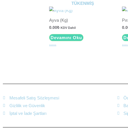
üzerinden
üze
TÜKENMIŞ
0
0
oy
oy
aldı
aldı
Ayva (Kg)
Pır
0.00
₺
0.0
KDV Dahil
Devamını Oku
D
5
5
üzerinden
üze
0
0
oy
oy
aldı
aldı
Mesafeli Satış Sözleşmesi
Öd
Gizlilik ve Güvenlik
Ba
İptal ve İade Şartları
Si