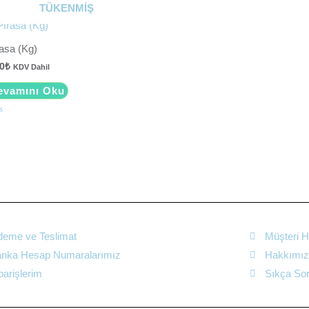
rinden
üzerinden
TÜKENMIŞ
0
oy
aldı
asa (Kg)
0
₺
KDV Dahil
evamını Oku
rinden
eme ve Teslimat
Müşteri H
nka Hesap Numaralarımız
Hakkımı
parişlerim
Sıkça Sor