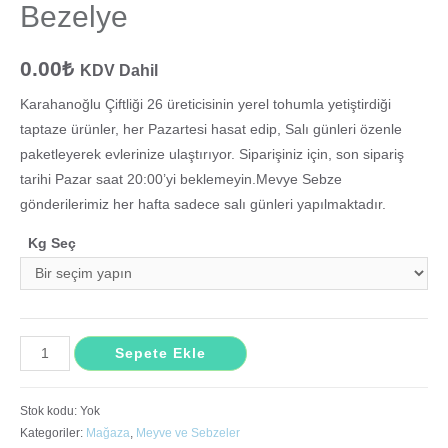
Bezelye
0.00
₺
KDV Dahil
Karahanoğlu Çiftliği 26 üreticisinin yerel tohumla yetiştirdiği
taptaze ürünler, her Pazartesi hasat edip, Salı günleri özenle
paketleyerek evlerinize ulaştırıyor. Siparişiniz için, son sipariş
tarihi Pazar saat 20:00’yi beklemeyin.Mevye Sebze
gönderilerimiz her hafta sadece salı günleri yapılmaktadır.
Kg Seç
Sepete Ekle
Stok kodu:
Yok
Kategoriler:
Mağaza
,
Meyve ve Sebzeler