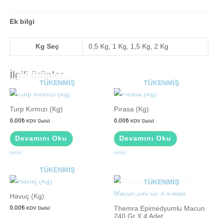
Ek bilgi
Kg Seç
0,5 Kg, 1 Kg, 1,5 Kg, 2 Kg
İlgili ürünler
TÜKENMIŞ
TÜKENMIŞ
Turp Kırmızı (Kg)
Pırasa (Kg)
0.00
₺
0.00
₺
KDV Dahil
KDV Dahil
Devamını Oku
Devamını Oku
5
5
üzerinden
üzerinden
TÜKENMIŞ
0
0
oy
oy
TÜKENMIŞ
aldı
aldı
Havuç (Kg)
0.00
₺
Themra Epimedyumlu Macun
KDV Dahil
240 Gr X 4 Adet