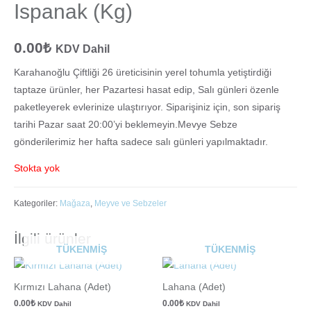
Ispanak (Kg)
0.00
₺
KDV Dahil
Karahanoğlu Çiftliği 26 üreticisinin yerel tohumla yetiştirdiği
taptaze ürünler, her Pazartesi hasat edip, Salı günleri özenle
paketleyerek evlerinize ulaştırıyor. Siparişiniz için, son sipariş
tarihi Pazar saat 20:00’yi beklemeyin.Mevye Sebze
gönderilerimiz her hafta sadece salı günleri yapılmaktadır.
Stokta yok
Kategoriler:
Mağaza
,
Meyve ve Sebzeler
İlgili ürünler
TÜKENMIŞ
TÜKENMIŞ
Kırmızı Lahana (Adet)
Lahana (Adet)
0.00
₺
0.00
₺
KDV Dahil
KDV Dahil