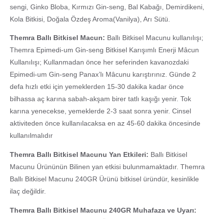
sengi, Ginko Bloba, Kırmızı Gin-seng, Bal Kabağı, Demirdikeni,
Kola Bitkisi, Doğala Özdeş Aroma(Vanilya), Arı Sütü.
Themra Ballı Bitkisel Macun:
Ballı Bitkisel Macunu kullanılışı;
Themra Epimedi-um Gin-seng Bitkisel Karışımlı Enerji Mâcun
Kullanılışı; Kullanmadan önce her seferinden kavanozdaki
Epimedi-um Gin-seng Panax’lı Mâcunu karıştırınız. Günde 2
defa hızlı etki için yemeklerden 15-30 dakika kadar önce
bilhassa aç karına sabah-akşam birer tatlı kaşığı yenir. Tok
karına yenecekse, yemeklerde 2-3 saat sonra yenir. Cinsel
aktiviteden önce kullanılacaksa en az 45-60 dakika öncesinde
kullanılmalıdır
Themra Ballı Bitkisel Macunu Yan Etkileri:
Ballı Bitkisel
Macunu Ürününün Bilinen yan etkisi bulunmamaktadır. Themra
Ballı Bitkisel Macunu 240GR Ürünü bitkisel üründür, kesinlikle
ilaç değildir.
Themra Ballı Bitkisel Macunu 240GR Muhafaza ve Uyarı: