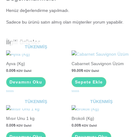
Henüz değerlendirme yapılmadı.
Sadece bu ürünü satın almış olan müşteriler yorum yapabilir.
İlgili ürünler
TÜKENMIŞ
Ayva (Kg)
Cabarnet Sauvignon Üzüm
0.00
₺
99.00
₺
KDV Dahil
KDV Dahil
Devamını Oku
Sepete Ekle
5
5
üzerinden
üzerinden
TÜKENMIŞ
TÜKENMIŞ
0
0
oy
oy
aldı
aldı
Mısır Unu 1 kg
Brokoli (Kg)
0.00
₺
0.00
₺
KDV Dahil
KDV Dahil
Devamını Oku
Devamını Oku