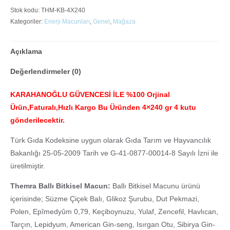
Stok kodu:
THM-KB-4X240
Kategoriler:
Enerji Macunları
,
Genel
,
Mağaza
Açıklama
Değerlendirmeler (0)
KARAHANOĞLU GÜVENCESİ İLE %100 Orjinal
Ürün,Faturalı,Hızlı Kargo Bu Üründen 4×240 gr 4 kutu
gönderilecektir.
Türk Gıda Kodeksine uygun olarak Gıda Tarım ve Hayvancılık
Bakanlığı 25-05-2009 Tarih ve G-41-0877-00014-8 Sayılı İzni ile
üretilmiştir.
Themra Ballı Bitkisel Macun:
Ballı Bitkisel Macunu ürünü
içerisinde; Süzme Çiçek Balı, Glikoz Şurubu, Dut Pekmazi,
Polen, Epîmedyûm 0,79, Keçiboynuzu, Yulaf, Zencefil, Havlıcan,
Tarçın, Lepidyum, American Gin-seng, Isırgan Otu, Sibirya Gin-