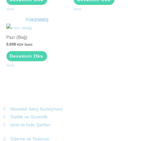
5
5
üzerinden
üzerinden
TÜKENMIŞ
0
0
oy
oy
aldı
aldı
Pazı (Bağ)
0.00
₺
KDV Dahil
Devamını Oku
5
üzerinden
0
oy
aldı
Mesafeli Satış Sözleşmesi
Gizlilik ve Güvenlik
İptal ve İade Şartları
Ödeme ve Teslimat