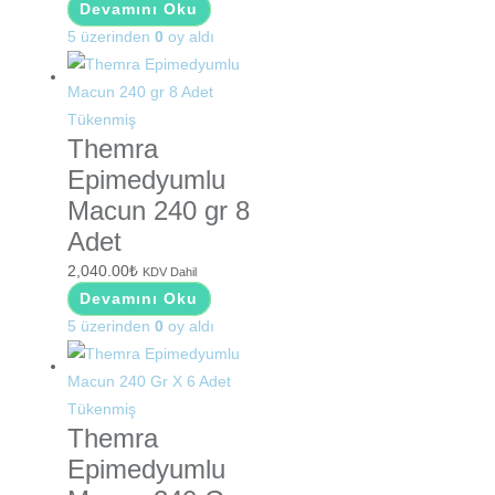
Devamını Oku
5 üzerinden
0
oy aldı
Tükenmiş
Themra
Epimedyumlu
Macun 240 gr 8
Adet
2,040.00
₺
KDV Dahil
Devamını Oku
5 üzerinden
0
oy aldı
Tükenmiş
Themra
Epimedyumlu