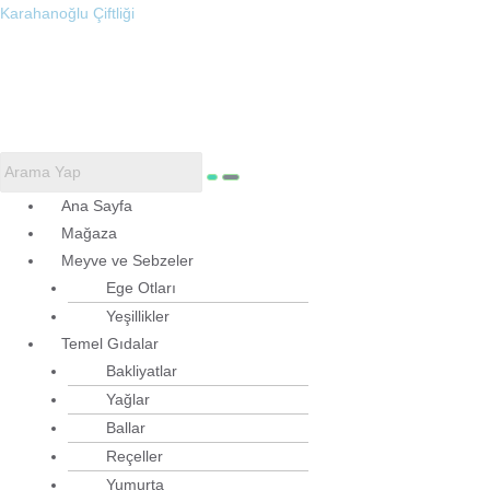
İçeriğe
Karahanoğlu Çiftliği
atla
Menü
Ana Sayfa
Mağaza
Meyve ve Sebzeler
Ege Otları
Yeşillikler
Temel Gıdalar
Bakliyatlar
Yağlar
Ballar
Reçeller
Yumurta