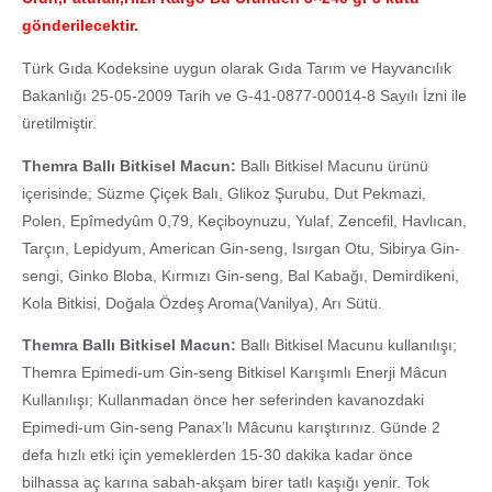
gönderilecektir.
Türk Gıda Kodeksine uygun olarak Gıda Tarım ve Hayvancılık
Bakanlığı 25-05-2009 Tarih ve G-41-0877-00014-8 Sayılı İzni ile
üretilmiştir.
Themra Ballı Bitkisel Macun:
Ballı Bitkisel Macunu ürünü
içerisinde; Süzme Çiçek Balı, Glikoz Şurubu, Dut Pekmazi,
Polen, Epîmedyûm 0,79, Keçiboynuzu, Yulaf, Zencefil, Havlıcan,
Tarçın, Lepidyum, American Gin-seng, Isırgan Otu, Sibirya Gin-
sengi, Ginko Bloba, Kırmızı Gin-seng, Bal Kabağı, Demirdikeni,
Kola Bitkisi, Doğala Özdeş Aroma(Vanilya), Arı Sütü.
Themra Ballı Bitkisel Macun:
Ballı Bitkisel Macunu kullanılışı;
Themra Epimedi-um Gin-seng Bitkisel Karışımlı Enerji Mâcun
Kullanılışı; Kullanmadan önce her seferinden kavanozdaki
Epimedi-um Gin-seng Panax’lı Mâcunu karıştırınız. Günde 2
defa hızlı etki için yemeklerden 15-30 dakika kadar önce
bilhassa aç karına sabah-akşam birer tatlı kaşığı yenir. Tok