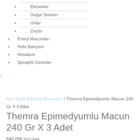
Ekmekler
Doğal Sirkeler
Unlar
Zeytin
Enerji Macunları
Hobi Bahçem
Hesabım
Şaraplık Üzümler
0
Ana Sayfa
/
Enerji Macunları
/ Themra Epimedyumlu Macun 240
Gr X 3 Adet
Themra Epimedyumlu Macun
240 Gr X 3 Adet
840.00
₺
KDV Dahil