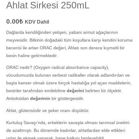
Ahlat Sirkesi 250mL
0.00
₺
KDV Dahil
Dağlarda kendiliğinden yetişen, yabani armut ağaçlarının
meyvesidir. Bitkinin doğadaki tüm koşullara karşı kendini koruma
becerisi ile artan ORAC değeri, Ahlatı son derece kıymetli bir
besin haline getirmektedir.
ORAC nedir? (Oxygen radical absorbance capacity),
vücudumuzda bulunan serbest radikaller olarak adlandırılan ve
başta kanser olmak üzere birçok hastalığa yol açan maddelerin,
besinler tarafından emilebilme
değerini
belirten bir ölçektir.
Antioksidan
değerinin
bir göstergesidir.
Ahlat, glütensizdir ve şeker oranı düşüktür.
Kurtuluş Savaşı’nda, erkeklerin savaşta olması tarımsal üretimi
de azaltmıştı. Bu dönemde kadınlar, ahlatlardan elde ettikleri
unlar ile ekmek yaparak, hane halkını besleyebildi.