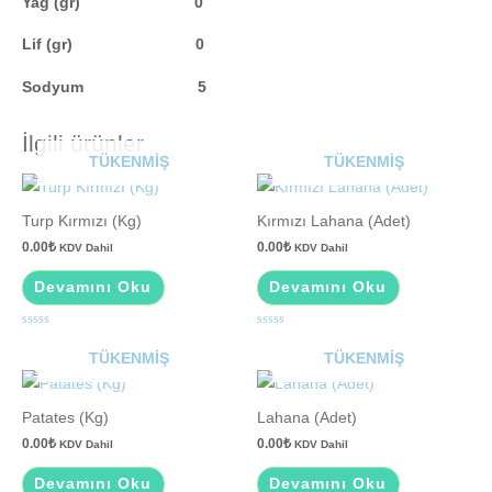
Yağ (gr) 0
Lif (gr) 0
Sodyum 5
İlgili ürünler
TÜKENMIŞ
TÜKENMIŞ
Turp Kırmızı (Kg)
Kırmızı Lahana (Adet)
0.00
₺
0.00
₺
KDV Dahil
KDV Dahil
Devamını Oku
Devamını Oku
5
5
üzerinden
üzerinden
TÜKENMIŞ
TÜKENMIŞ
0
0
oy
oy
aldı
aldı
Patates (Kg)
Lahana (Adet)
0.00
₺
0.00
₺
KDV Dahil
KDV Dahil
Devamını Oku
Devamını Oku