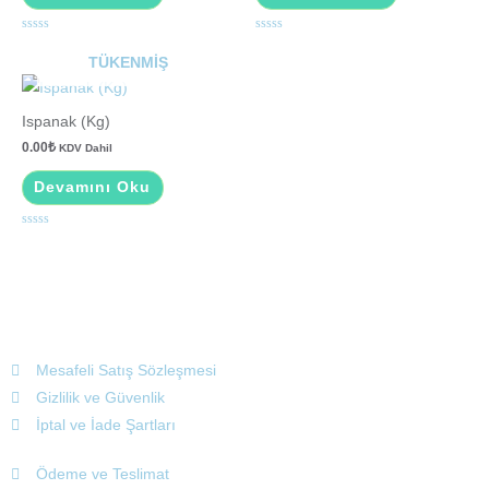
5
5
üzerinden
üzerinden
TÜKENMIŞ
0
0
oy
oy
aldı
aldı
Ispanak (Kg)
0.00
₺
KDV Dahil
Devamını Oku
5
üzerinden
0
oy
aldı
Mesafeli Satış Sözleşmesi
Gizlilik ve Güvenlik
İptal ve İade Şartları
Ödeme ve Teslimat